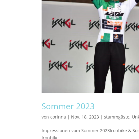
Sommer 2023
von
corinna
|
Nov. 18, 2023
|
stammgäste
,
Unk
Impressionen vom Sommer 2023Ironbike & Somme
Ironbike...